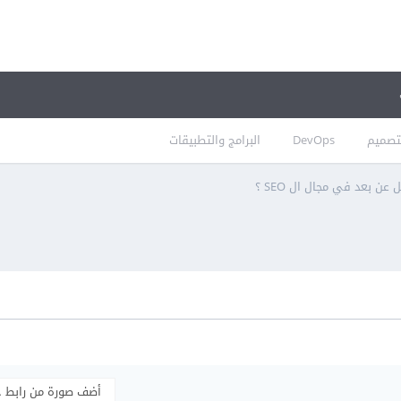
تصميم
DevOps
البرامج والتطبيقات
ن بعد في مجال ال SEO ؟
أضف صورة من رابط 