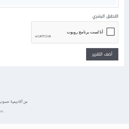
التحقق البشري
أضف التقرير
عن أكاديمية حسوب
se.