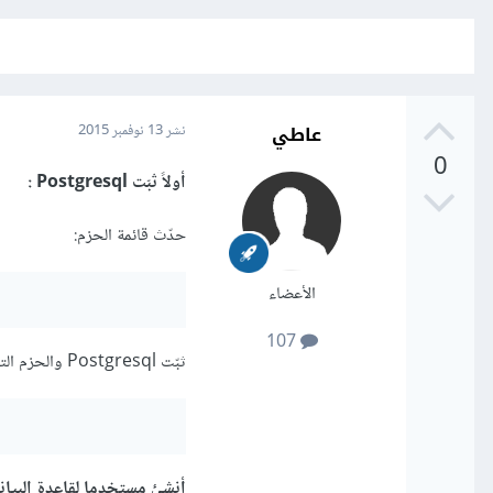
عاطي
نشر
13 نوفمبر 2015
0
أولاً ثبّت Postgresql :
حدّث قائمة الحزم:
الأعضاء
107
ثبّت Postgresql والحزم التي تعتمد عليها:
أنشئ مستخدما لقاعدة البيان