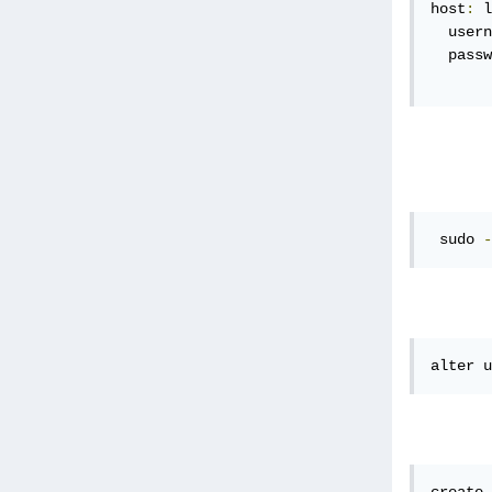
host
:
 l
  usern
  passw
 sudo 
-
alter u