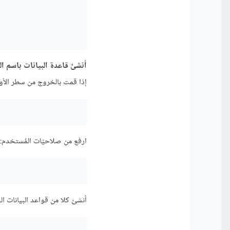
أنشئ قاعدة البيانات باسم ال
إذا قمت بالخروج من سطر الأوامر بالأمر \q فأع
ارفع من صلاحيّات المُستخدم:
أنشئ كلا من قواعد البيانات الخ