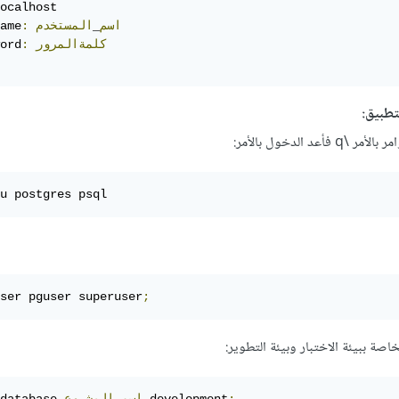
ocalhost

اسم
_
المستخدم
:
ame
كلمةالمرور
:
ord
تطبيق:
د الدخول بالأمر:
u postgres psql
ser pguser superuser
;
اصة ببيئة الاختبار وبيئة التطوير: