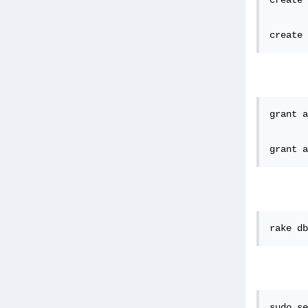
create 
create 
grant a
grant a
rake db
sudo se