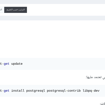
الترتيب حسب التقييم
ال
t
-
get
 update
t
-
get
 install postgresql postgresql
-
contrib libpq
-
dev
ات: