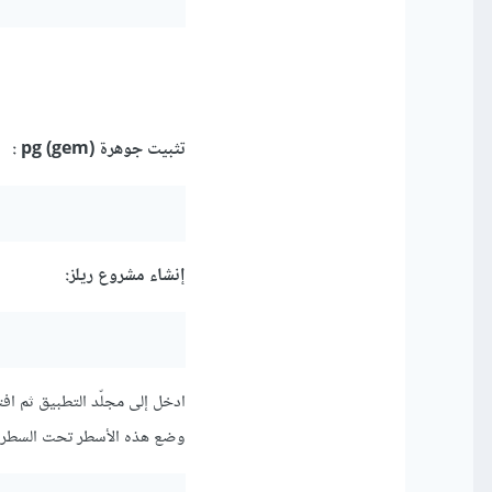
تثبيت جوهرة (gem) pg :
إنشاء مشروع ريلز:
ادخل إلى مجلّد التطبيق ثم افتح الملف se.yml
وضع هذه الأسطر تحت السطر "pool: 5