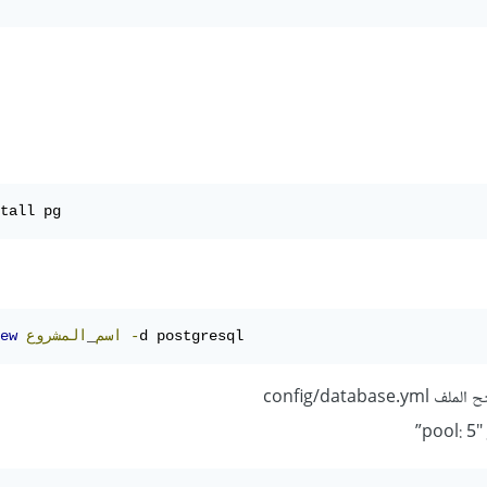
tall pg
d postgresql
-
اسم
_
المشروع
ew
config/databa
”