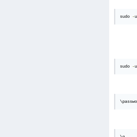
sudo 
-
u
sudo 
-
u
\passwo
\q