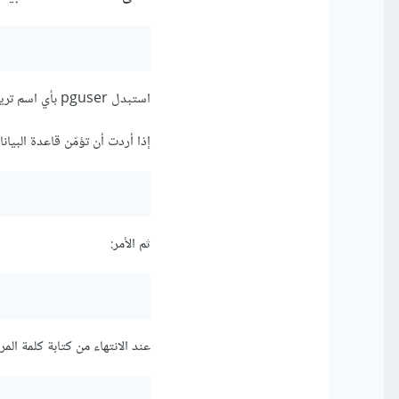
استبدل pguser بأي اسم تريده على شرط أن تتذكّره.
إذا أردت أن تؤمّن قاعدة البيان
ثم الأمر:
عند الانتهاء من كتابة كلمة المر