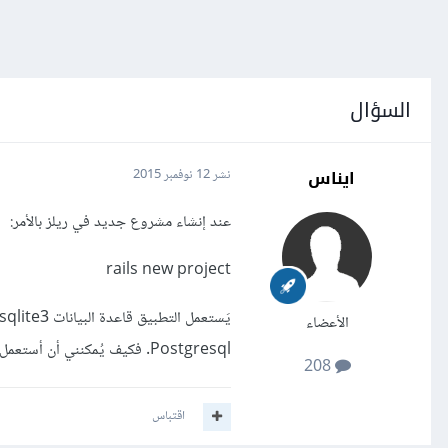
السؤال
ايناس
نشر
12 نوفمبر 2015
عند إنشاء مشروع جديد في ريلز بالأمر:
rails new project
الأعضاء
Postgresql. فكيف يُمكنني أن أستعمل هذا النوع من قواعد البيانات مع تطبيق ريلز الخاص بي؟
208
اقتباس