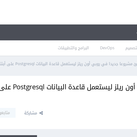
تصميم
DevOps
البرامج والتطبيقات
وعا جديدا في روبي أون ريلز ليستعمل قاعدة البيانات Postgresql على أبنتو 14.04 ؟
كيف أنشئ مشروعا جديدا في روبي أون ريلز
متابعو
مشاركة