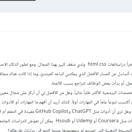
أنا مبتدئ في تعلم البرمجة، وقد بدأت مؤخراً دراسةلغات html css ولدي شغف كبير بهذا المجال. ومع تطور الذك
تساءل عن المسار الأفضل الذي يمكنني اتباعه كمبتدئ، وما إذا كانت هناك مجال
مل، أو بدأت بعض الوظائف تتراجع بسبب الأتمتة.
صات البرمجية الأكثر طلباً حالياً، وهل من الأفضل لي أن أركز على مجال معين م
تسب تنوعاً عاماً في المهارات أولاً. كذلك أريد أن أفهم ما المهارات أو الأدوات ا
ضرورية للمبرمجين الجدد في هذا العصر، وهل ترى أن أدوات مثل ChatGPT وCopilot
راسات الجامعية .
 النصيحة الذهبية التي تمنيتم لو سمعتموها عندما كنتم في بدايات طريقكم؟