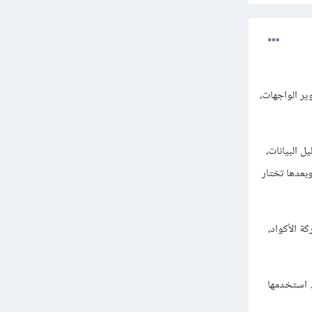
نها الأساس في تطوير الواجهات،
 البيانات،
بعدها تختار
حل المشكلات. كما أن أدوات مثل Git لإدارة المشاريع، وGitHub لمشاركة الأكواد،
عن الفهم. استخدمها