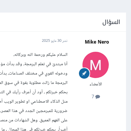
السؤال
Mike Nero
نشر
30 مايو 2025
السلام عليكم ورحمة الله وبركاته،
ودخوله القوي في مختلف الصناعات، بدأت أ
البرمجة ما زالت مطلوبة بقوة في سوق الع
الأعضاء
بحكم خبرتكم ، أود أن أعرف رأيك في التخص
7
مثل الذكاء الاصطناعي او تطوير الويب أم أك
على الفهم العميق. وهل الشهادات من منصات مثل Coursera أو Udemy أو Hsoub يمكن أن تعوّض الد
أخيراً، بحكم خبرتكم في هذا المجال ، ما