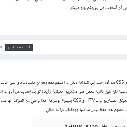
نى أن أستفيد من رؤيتكم وتوجيهكم.
الترتيب حسب التقييم
ال
أولا إن البدأ في تعلم HTML و CSS هو أمر جيد في البداية ولكن دراستهم بمفردهم لن يفيدوك بأى شئ حاليا
اسية لكن غير كافية للعمل على مشاريع حقيقية وأيضا توجد العديد من أدوات الذ
الإصطناعي حاليا تقوم بإنشاء هيكل المشاريع ب HTML و CSS بسهولة وسرعة جدا والتي من المؤ
ا تعلمهم هما فقط ليس مناسبا ويمكنك قراءة التالي
: