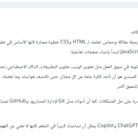
اته،
أمر جيد أن تبدأ رحلتك في البرمجة بطاقة وحماس. تعلمك لـ HTML وCSS خطوة ممتازة لأ
وبة في سوق العمل مثل تطوير الويب، تطوير التطبيقات، الذكاء الاصطناعي، تحليل
ل كمبتدئ هو أن تأخذ فكرة عامة عن كل مجال، حتى تكتشف هوايتك وما تفضله. و
لتعمق أكثر.
بالنسبة للمهارات، أهم شيء القدرة على 
أدوات الذكاء الاصطناعي مثل ChatGPT وCopilot يمكن أن تساعدك كثيراً في التعلم، لكنها لا تغني 