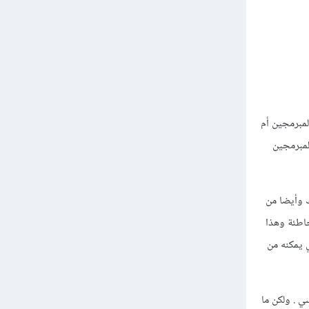
مبرمجين أم
لمبرمجين
ك وأيضا من
اطئة وهذا
 يمكنه من
 . ولكن ما