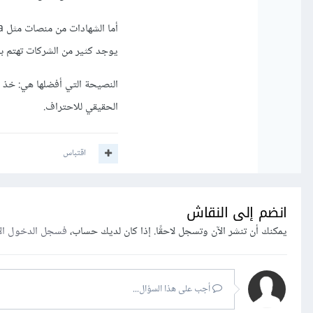
أما الشهادات من منصات مثل Coursera أو Udemy أو حسوب، فهي مفيدة وتُظهر التزامك بالتعلم.
يوجد كثير من الشركات تهتم بال
النصيحة التي أفضلها هي: خذ و
الحقيقي للاحتراف.
اقتباس
انضم إلى النقاش
يمكنك أن تنشر الآن وتسجل لاحقًا. إذا كان لديك حساب،
فسجل الدخول ال
أجب على هذا السؤال...