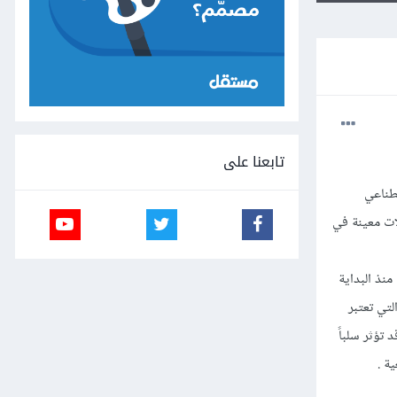
تابعنا على
اء الاصطناعي
ات معينة في
نذ البداية
لتي تعتبر
GitHub  مفيدة في التعلم أم قد تؤثر سلباً