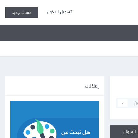
تسجيل الدخول
حساب جديد
إعلانات
ن
0
السؤال