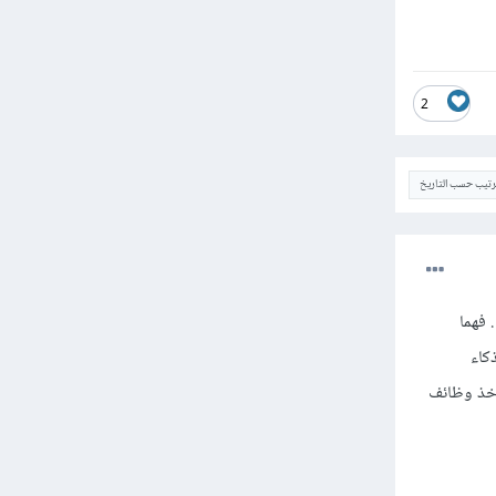
2
ترتيب حسب التاريخ
 . فهما
كاء
كد أنها ستأخذ وظائف