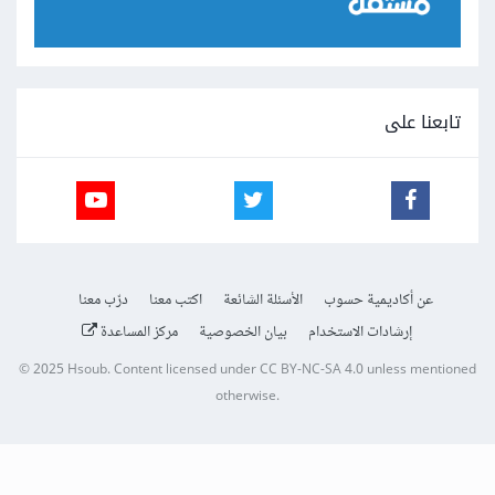
تابعنا على
عن أكاديمية حسوب
الأسئلة الشائعة
اكتب معنا
درّب معنا
إرشادات الاستخدام
بيان الخصوصية
مركز المساعدة
© 2025
Hsoub
.
Content licensed under
CC BY-NC-SA 4.0
unless mentioned
otherwise.