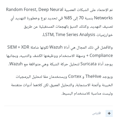
ثم الإعتماد على الشبكات العصبية Random Forest, Deep Neural
Networks بنسبة 70 إلى 85% في تحديد نوع وخطورة التهديد أي
تصنيف التهديد، وكذلك التنبؤ بالهجمات المستقبلية عن طريق
خوارزميات LSTM, Time Series Analysis.
والأفضل في ذلك المجال هي أداة Wazuh لكونها شاملة SIEM + XDR
+ Compliance وسهلة الاستخدام ووظيفتها الكشف والتنبيه، وبجانبها
يوجد أداة Suricata لتحليل حركة الشبكة وهي متوافقة مع Wazuh.
ويوجد TheHive و Cortex ويستخدمان معًا لتحليل البرمجيات
الخبيثة وأتمتة الاستجابة، والتحليل العميق، لكن كلاهما أدوات متقدمة
وليست مناسبة للاستخدام البسيط.
اقتباس