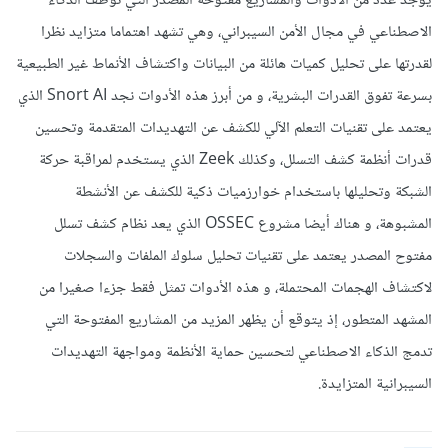
يوجد عدد من الأدوات والمشاريع مفتوحة المصدر التي توظف الذكاء
الاصطناعي في مجال الأمن السيبراني، وهي تشهد اهتماما متزايد نظرا
لقدرتها على تحليل كميات هائلة من البيانات واكتشاف الأنماط غير الطبيعية
بسرعة تفوق القدرات البشرية، و من أبرز هذه الأدوات نجد Snort AI الذي
يعتمد على تقنيات التعلم الآلي للكشف عن التهديدات المتقدمة وتحسين
قدرات أنظمة كشف التسلل، وكذلك Zeek الذي يستخدم لمراقبة حركة
الشبكة وتحليلها باستخدام خوارزميات ذكية للكشف عن الأنشطة
المشبوهة، و هناك أيضا مشروع OSSEC الذي يعد نظام كشف تسلل
مفتوح المصدر يعتمد على تقنيات تحليل سلوك الملفات والسجلات
لاكتشاف الهجمات المحتملة، و هذه الأدوات تمثل فقط جزءا صغيرا من
المشهد المتطور، إذ يتوقع أن يظهر المزيد من المشاريع المفتوحة التي
تدمج الذكاء الاصطناعي لتحسين حماية الأنظمة ومواجهة التهديدات
السيبرانية المتزايدة.