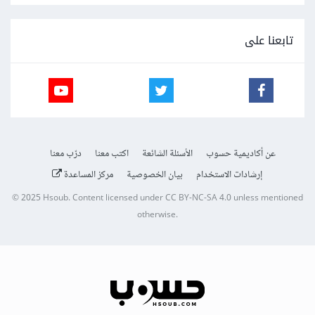
تابعنا على
عن أكاديمية حسوب
الأسئلة الشائعة
اكتب معنا
درّب معنا
إرشادات الاستخدام
بيان الخصوصية
مركز المساعدة
© 2025
Hsoub
.
Content licensed under
CC BY-NC-SA 4.0
unless mentioned
otherwise.