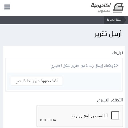
أسئلة البرمجة
أرسل تقرير
تبليغك
يمكنك إرسال رسالة مع التقرير بشكل اختياري
أضف صورة من رابط خارجي
التحقق البشري