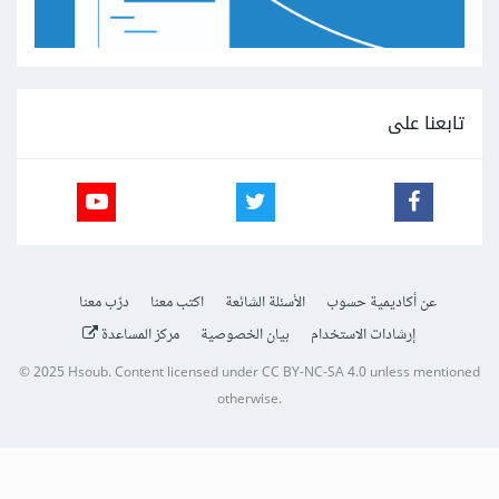
تابعنا على
عن أكاديمية حسوب
الأسئلة الشائعة
اكتب معنا
درّب معنا
إرشادات الاستخدام
بيان الخصوصية
مركز المساعدة
© 2025
Hsoub
.
Content licensed under
CC BY-NC-SA 4.0
unless mentioned
otherwise.