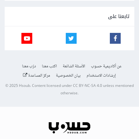
تابعنا على
عن أكاديمية حسوب
الأسئلة الشائعة
اكتب معنا
درّب معنا
إرشادات الاستخدام
بيان الخصوصية
مركز المساعدة
© 2025
Hsoub
.
Content licensed under
CC BY-NC-SA 4.0
unless mentioned
otherwise.