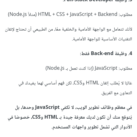
3. وظيفة Full-stack Developer:
مطلوب: HTML + CSS + JavaScript + Backend (مثلاً Node.js)
لأنك تتعامل مع الواجهة الأمامية والخلفية معًا، من الطبيعي أن تحتاج لإتقان
التقنيات الأساسية للواجهة الأمامية.
4. وظيفة Back-end فقط:
مطلوب: JavaScript (إذا كنت تعمل بـ Node.js)
غالبًا لا يُطلب إتقان HTML وCSS، لكن فهم أساسي لهما يفيدك في
التعاون مع الفريق.
في معظم وظائف تطوير الويب، لا تكفي JavaScript وحدها، بل
يُتوقع منك أن تكون لديك معرفة جيدة بـ HTML وCSS، خصوصًا في
الأدوار التي تشمل تطوير واجهات المستخدم.