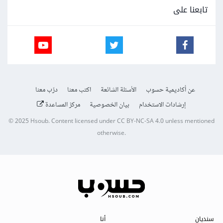
تابعنا على
عن أكاديمية حسوب
الأسئلة الشائعة
اكتب معنا
درّب معنا
إرشادات الاستخدام
بيان الخصوصية
مركز المساعدة
© 2025
Hsoub
.
Content licensed under
CC BY-NC-SA 4.0
unless mentioned
otherwise.