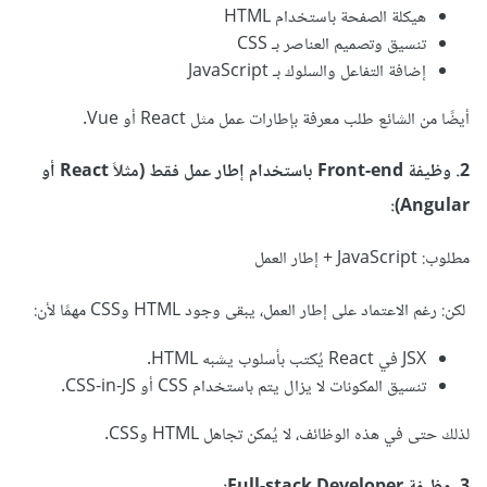
هيكلة الصفحة باستخدام HTML
تنسيق وتصميم العناصر بـ CSS
إضافة التفاعل والسلوك بـ JavaScript
أيضًا من الشائع طلب معرفة بإطارات عمل مثل React أو Vue.
2. وظيفة Front-end باستخدام إطار عمل فقط (مثلاً React أو
Angular):
مطلوب: JavaScript + إطار العمل
لكن: رغم الاعتماد على إطار العمل، يبقى وجود HTML وCSS مهمًا لأن:
JSX في React يُكتب بأسلوب يشبه HTML.
تنسيق المكونات لا يزال يتم باستخدام CSS أو CSS-in-JS.
لذلك حتى في هذه الوظائف، لا يُمكن تجاهل HTML وCSS.