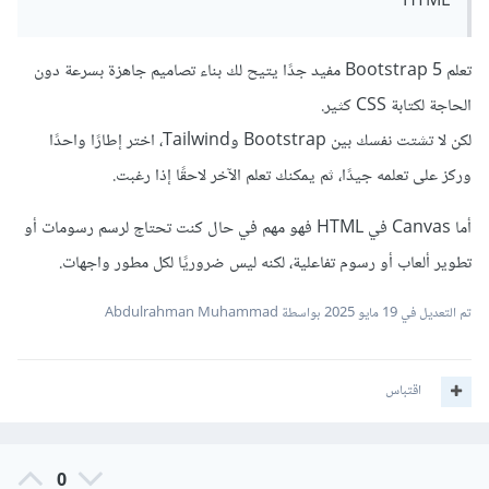
HTML
تعلم Bootstrap 5 مفيد جدًا يتيح لك بناء تصاميم جاهزة بسرعة دون
الحاجة لكتابة CSS كثير.
لكن لا تشتت نفسك بين Bootstrap وTailwind، اختر إطارًا واحدًا
وركز على تعلمه جيدًا، ثم يمكنك تعلم الآخر لاحقًا إذا رغبت.
أما Canvas في HTML فهو مهم في حال كنت تحتاج لرسم رسومات أو
تطوير ألعاب أو رسوم تفاعلية، لكنه ليس ضروريًا لكل مطور واجهات.
تم التعديل في
19 مايو 2025
بواسطة Abdulrahman Muhammad
اقتباس
0