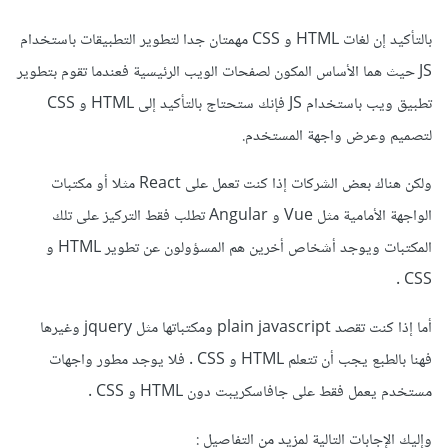
بالتأكيد إن لغات HTML و CSS مهمتان جدا لتطوير التطبيقات باستخدام
JS حيث هما الأساس المكون لصفحات الويب الرئيسية فعندما تقوم بتطوير
تطبيق ويب باستخدام JS فإنك ستحتاج بالتأكيد إلى HTML و CSS
لتصميم وعرض واجهة المستخدم.
ولكن هناك بعض الشركات إذا كنت تعمل على React مثلا أو مكتبات
الواجهة الأمامية مثل Vue و Angular تطلب فقط التركيز على تلك
المكتبات ويوجد أشخاص أخرين هم المسؤولون عن تطوير HTML و
CSS .
أما إذا كنت تقصد plain javascript ومكتباتها مثل jquery وغيرها
فهنا بالطبع يجب أن تتعلم HTML و CSS . فلا يوجد مطور واجهات
مستخدم يعمل فقط على جافاسكريبت دون HTML و CSS .
وإليك الإجابات التالية لمزيد من التفاصيل
: