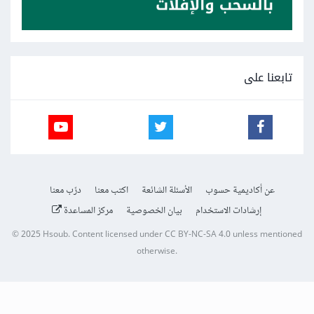
تابعنا على
عن أكاديمية حسوب
الأسئلة الشائعة
اكتب معنا
درّب معنا
إرشادات الاستخدام
بيان الخصوصية
مركز المساعدة
© 2025
Hsoub
.
Content licensed under
CC BY-NC-SA 4.0
unless mentioned
otherwise.