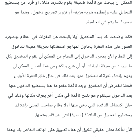
الممكن أن يبحث عن نافذة ضعيفة يقوم بكسرها مثلا . أو فرد أمن يستطيع
التحايل عليه وإعطاءه هويه مزيفة أو تزوير تصريح دخول . وهذا هو
تبسيط لما يتم في الخلفية.
فكما وضحت لك يبدأ المخترق أولا بالبحث عن الثغرات في النظام .وبمجرد
العثور على هذه الثغرة يحاول المهاجم استغلالها بطريقة معينة للدخول
إلى النظام الآن بمجرد الدخول إلى النظام من الممكن أن يقوم المخترق بكل
ما يريده من سرقة للبيانات أو أى شئ والأهم من هذا أنه من الممكن أن
يقوم بإنشاء ثغرة له للدخول منها بعد ذلك في حال غلق الثغرة الأولى,
فمثلا لنفترض أن المخترق وجد نافذة مفتوحة هنا يستطيع الدخول منها
بعد الدخول سيثقوم هو بفتح نافذة في مكان أخر يعرف مكانها وذلك في
حال إكتشاف النافذة التي دخل منها أولا وقام صاحب المبنى بإغلاقها
يستطيع الدخول من النافذة (الثغرة) التي هو قام بفتحها.
الآن لنأخذ مثال حقيقي تخيل أن هناك تطبيق على الهاتف الخاص بك وهذا