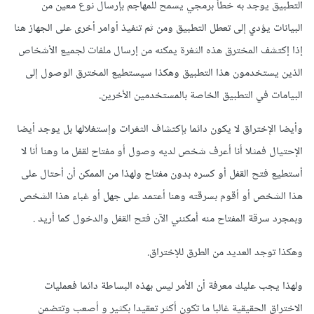
التطبيق يوجد به خطأ برمجي يسمح للمهاجم بإرسال نوع معين من
البيانات يؤدي إلى تعطل التطبيق ومن ثم تنفيذ أوامر أخرى على الجهاز هنا
إذا إكتشف المخترق هذه الثغرة يمكنه من إرسال ملفات لجميع الأشخاص
الذين يستخدمون هذا التطبيق وهكذا سيستطيع المخترق الوصول إلى
البيامات في التطبيق الخاصة بالمستخدمين الأخرين.
وأيضا الإختراق لا يكون دائما بإكتشاف الثغرات وإستغلالها بل يوجد أيضا
الإحتيال فمثلا أنا أعرف شخص لديه وصول أو مفتاح لقفل ما وهنا أنا لا
أستطيع فتح القفل أو كسره بدون مفتاح ولهذا من الممكن أن أحتال على
هذا الشخص أو أقوم بسرقته وهنا أعتمد على جهل أو غباء هذا الشخص
وبمجرد سرقة المفتاح منه أمكنني الآن فتح القفل والدخول كما أريد .
وهكذا توجد العديد من الطرق للإختراق.
ولهذا يجب عليك معرفة أن الأمر ليس بهذه البساطة دائما فعمليات
الاختراق الحقيقية غالبا ما تكون أكثر تعقيدا بكثير و أصعب وتتضمن