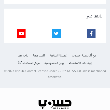
تابعنا على
عن أكاديمية حسوب
الأسئلة الشائعة
اكتب معنا
درّب معنا
إرشادات الاستخدام
بيان الخصوصية
مركز المساعدة
© 2025
Hsoub
.
Content licensed under
CC BY-NC-SA 4.0
unless mentioned
otherwise.