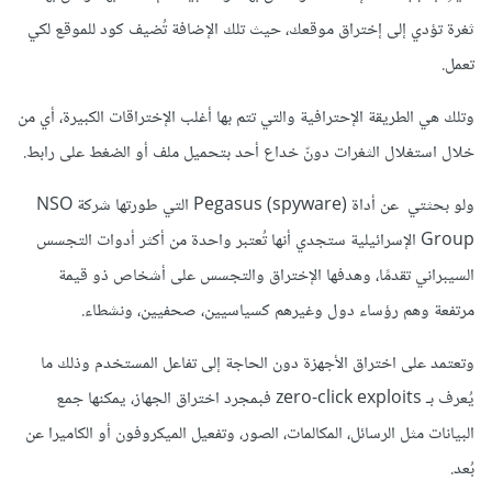
ثغرة تؤدي إلى إختراق موقعك، حيث تلك الإضافة تُضيف كود للموقع لكي
تعمل.
وتلك هي الطريقة الإحترافية والتي تتم بها أغلب الإختراقات الكبيرة، أي من
خلال استغلال الثغرات دونّ خداع أحد بتحميل ملف أو الضغط على رابط.
ولو بحثتي عن أداة (Pegasus (spyware التي طورتها شركة NSO
Group الإسرائيلية ستجدي أنها تُعتبر واحدة من أكثر أدوات التجسس
السيبراني تقدمًا، وهدفها الإختراق والتجسس على أشخاص ذو قيمة
مرتفعة وهم رؤساء دول وغيرهم كسياسيين، صحفيين، ونشطاء.
وتعتمد على اختراق الأجهزة دون الحاجة إلى تفاعل المستخدم وذلك ما
يُعرف بـ zero-click exploits فبمجرد اختراق الجهاز، يمكنها جمع
البيانات مثل الرسائل، المكالمات، الصور، وتفعيل الميكروفون أو الكاميرا عن
بُعد.