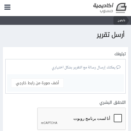
بايثون
أرسل تقرير
تبليغك
يمكنك إرسال رسالة مع التقرير بشكل اختياري
أضف صورة من رابط خارجي
التحقق البشري