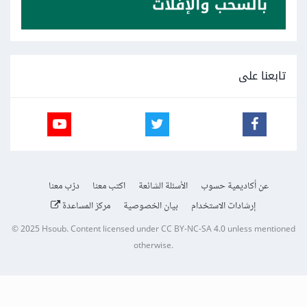
تابعنا على
عن أكاديمية حسوب
الأسئلة الشائعة
اكتب معنا
درّب معنا
إرشادات الاستخدام
بيان الخصوصية
مركز المساعدة
© 2025
Hsoub
.
Content licensed under
CC BY-NC-SA 4.0
unless mentioned
otherwise.