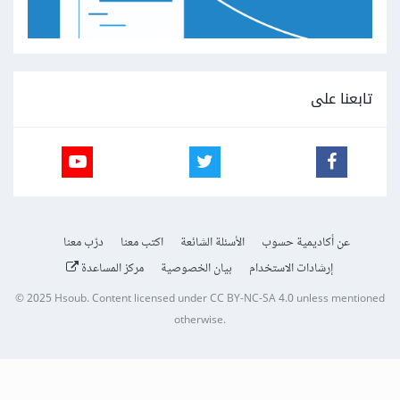
تابعنا على
عن أكاديمية حسوب
الأسئلة الشائعة
اكتب معنا
درّب معنا
إرشادات الاستخدام
بيان الخصوصية
مركز المساعدة
© 2025
Hsoub
.
Content licensed under
CC BY-NC-SA 4.0
unless mentioned
otherwise.