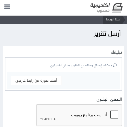
أسئلة البرمجة
أرسل تقرير
تبليغك
يمكنك إرسال رسالة مع التقرير بشكل اختياري
أضف صورة من رابط خارجي
التحقق البشري