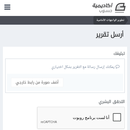
تطوير الواجهات الأمامية
أرسل تقرير
تبليغك
يمكنك إرسال رسالة مع التقرير بشكل اختياري
أضف صورة من رابط خارجي
التحقق البشري