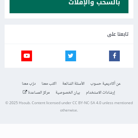
تابعنا على
عن أكاديمية حسوب
الأسئلة الشائعة
اكتب معنا
درّب معنا
إرشادات الاستخدام
بيان الخصوصية
مركز المساعدة
© 2025
Hsoub
.
Content licensed under
CC BY-NC-SA 4.0
unless mentioned
otherwise.