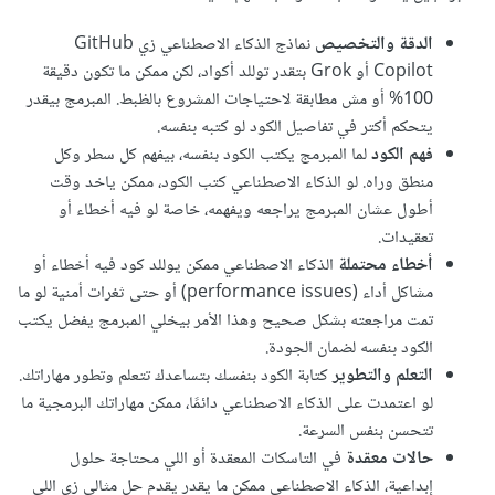
الدقة والتخصيص
نماذج الذكاء الاصطناعي زي GitHub
Copilot أو Grok بتقدر توللد أكواد، لكن ممكن ما تكون دقيقة
100% أو مش مطابقة لاحتياجات المشروع بالظبط. المبرمج بيقدر
يتحكم أكتر في تفاصيل الكود لو كتبه بنفسه.
فهم الكود
لما المبرمج يكتب الكود بنفسه، بيفهم كل سطر وكل
منطق وراه. لو الذكاء الاصطناعي كتب الكود، ممكن ياخد وقت
أطول عشان المبرمج يراجعه ويفهمه، خاصة لو فيه أخطاء أو
تعقيدات.
أخطاء محتملة
الذكاء الاصطناعي ممكن يوللد كود فيه أخطاء أو
مشاكل أداء (performance issues) أو حتى ثغرات أمنية لو ما
تمت مراجعته بشكل صحيح وهذا الأمر بيخلي المبرمج يفضل يكتب
الكود بنفسه لضمان الجودة.
التعلم والتطوير
كتابة الكود بنفسك بتساعدك تتعلم وتطور مهاراتك.
لو اعتمدت على الذكاء الاصطناعي دائمًا، ممكن مهاراتك البرمجية ما
تتحسن بنفس السرعة.
حالات معقدة
في التاسكات المعقدة أو اللي محتاجة حلول
إبداعية، الذكاء الاصطناعي ممكن ما يقدر يقدم حل مثالي زي اللي