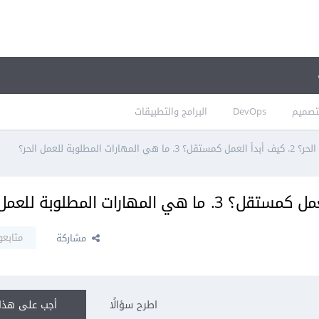
تصميم
DevOps
البرامج والتطبيقات
متابعو
مشاركة
اطرح سؤالًا
أجب على هذا 