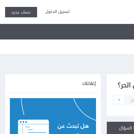
تسجيل الدخول
حساب جديد
إعلانات
ن
0
السؤال