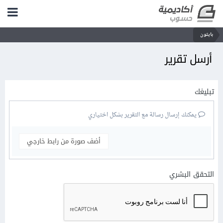
بايثون
أرسل تقرير
تبليغك
يمكنك إرسال رسالة مع التقرير بشكل اختياري
أضف صورة من رابط خارجي
التحقق البشري