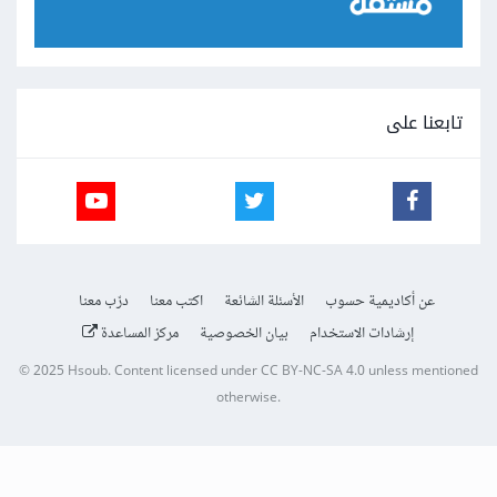
تابعنا على
عن أكاديمية حسوب
الأسئلة الشائعة
اكتب معنا
درّب معنا
إرشادات الاستخدام
بيان الخصوصية
مركز المساعدة
© 2025
Hsoub
.
Content licensed under
CC BY-NC-SA 4.0
unless mentioned
otherwise.