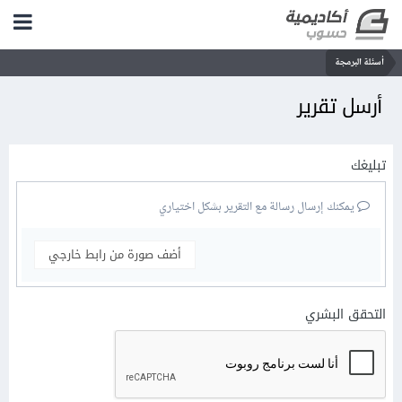
أسئلة البرمجة
أرسل تقرير
تبليغك
يمكنك إرسال رسالة مع التقرير بشكل اختياري
أضف صورة من رابط خارجي
التحقق البشري