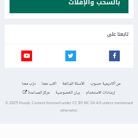
تابعنا على
عن أكاديمية حسوب
الأسئلة الشائعة
اكتب معنا
درّب معنا
إرشادات الاستخدام
بيان الخصوصية
مركز المساعدة
© 2025
Hsoub
.
Content licensed under
CC BY-NC-SA 4.0
unless mentioned
otherwise.