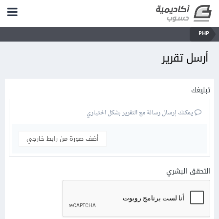
PHP
أرسل تقرير
تبليغك
يمكنك إرسال رسالة مع التقرير بشكل اختياري
أضف صورة من رابط خارجي
التحقق البشري