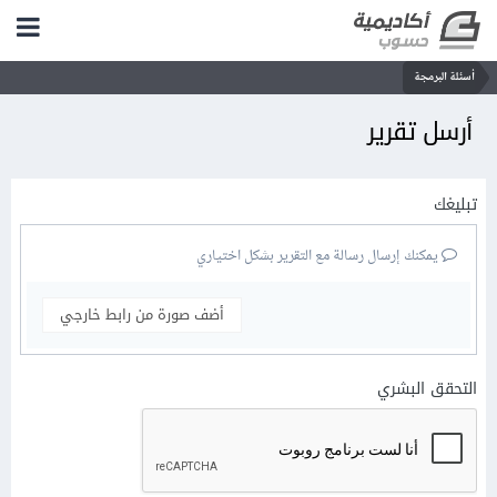
أسئلة البرمجة
أرسل تقرير
تبليغك
يمكنك إرسال رسالة مع التقرير بشكل اختياري
أضف صورة من رابط خارجي
التحقق البشري