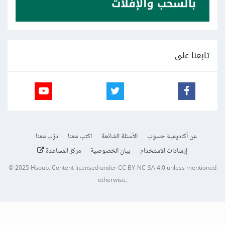
تابعنا على
عن أكاديمية حسوب
الأسئلة الشائعة
اكتب معنا
درّب معنا
إرشادات الاستخدام
بيان الخصوصية
مركز المساعدة
© 2025
Hsoub
.
Content licensed under
CC BY-NC-SA 4.0
unless mentioned
otherwise.