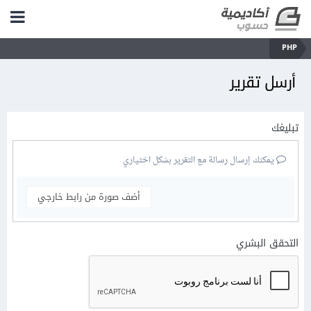
PHP
أرسل تقرير
تبليغك
يمكنك إرسال رسالة مع التقرير بشكل اختياري
أضف صورة من رابط خارجي
التحقق البشري