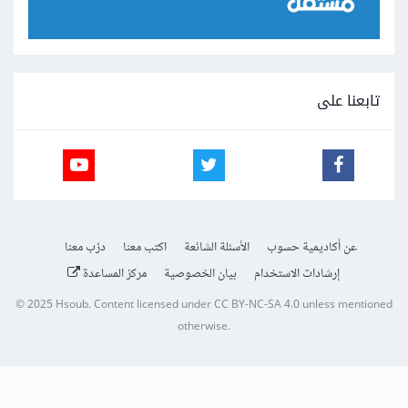
تابعنا على
عن أكاديمية حسوب
الأسئلة الشائعة
اكتب معنا
درّب معنا
إرشادات الاستخدام
بيان الخصوصية
مركز المساعدة
© 2025
Hsoub
.
Content licensed under
CC BY-NC-SA 4.0
unless mentioned
otherwise.