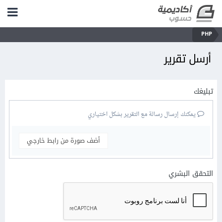
PHP
أرسل تقرير
تبليغك
يمكنك إرسال رسالة مع التقرير بشكل اختياري
أضف صورة من رابط خارجي
التحقق البشري