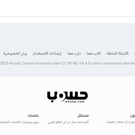
الأسئلة الشائعة
اكتب معنا
درّب معنا
إرشادات الاستخدام
بيان الخصوصية
 2025
Hsoub
.
Content licensed under
CC BY-NC-SA 4.0
unless mentioned otherwi