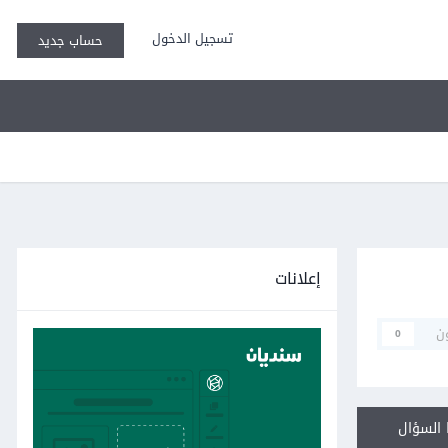
تسجيل الدخول
حساب جديد
إعلانات
ن
0
السؤال