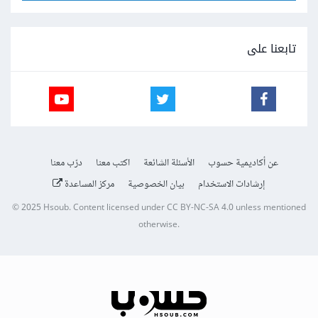
تابعنا على
عن أكاديمية حسوب
الأسئلة الشائعة
اكتب معنا
درّب معنا
إرشادات الاستخدام
بيان الخصوصية
مركز المساعدة
© 2025
Hsoub
.
Content licensed under
CC BY-NC-SA 4.0
unless mentioned
otherwise.