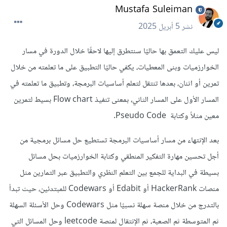
Mustafa Suleiman
نشر
5 أبريل 2025
ليس عليك التعمق بها حاليًا سنتطرق إليها لاحقًا خلال الدورة في مسار
الخوارزميات وبنى المعطيات، يكفي حاليًا التطبيق على ما تعلمته من خلال
تمرين أو اثنان، بعدها تنتقل لتعلم أساسيات البرمجة، وتطبيق ما تعلمته في
المسار الأول على المسار الثاني، بمعنى تنفيذ Flow chart بسيط لتمرين
معين مثلاً وكتابة Pseudo Code.
بعد الإنتهاء من مسار أساسيات البرمجة تستطيع حل مسائل برمجية من
أجل تحسين مهارة التفكير المنطقي وكتابة الخوارزميات بحل مسائل
بسيطة في البداية للجمع بين التعلم النظري والتطبيق عبر التمارين مثل
منصات HackerRank أو Edabit أو Codewars للمبتدئين، حيث تبدأ
بالتدرج من خلال منصة سهلة نسبيًا مثل Codewars وحل الأسئلة السهلة
ثم المتوسطة ثم الصعبة، ثم الإنتقال لمنصة leetcode وحل المسائل التي