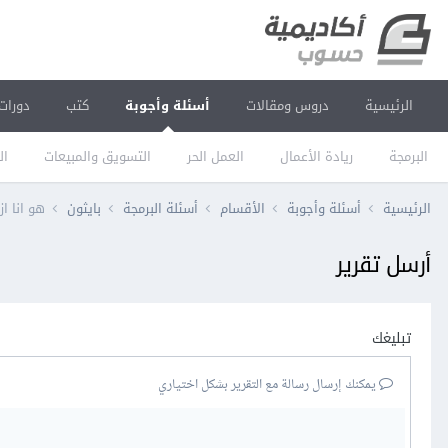
الرئيسية
دروس ومقالات
أسئلة وأجوبة
كتب
دورات
البرمجة
ريادة الأعمال
العمل الحر
التسويق والمبيعات
ال
الرئيسية
أسئلة وأجوبة
الأقسام
أسئلة البرمجة
بايثون
هو انا ازي اقدرم في mer of Code 2025
أرسل تقرير
تبليغك
يمكنك إرسال رسالة مع التقرير بشكل اختياري