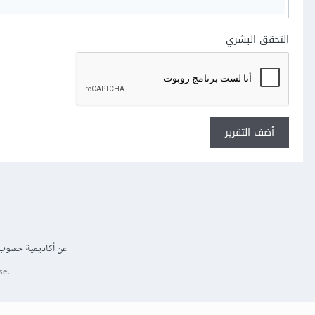
التحقق البشري
أضف التقرير
عن أكاديمية حسوب
se.