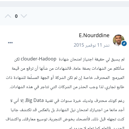
0
E.Nourddine
نشر
11 نوفمبر 2015
لم يسبق لي حقيقة اجتياز امتحان شهادة clouder-Hadoop لكن
سأتكلم عن الشهادات بصفة عامة، فالشهادات من شأنها أن ترفع من قيمة
المبرمج المحترف، خاصة إن لم تكن الشركة أو الجهة المسلّمة للشهادة ذات
طابع تجاري، لذا وجب الحذر من الشركات التي تتاجر في هذه الشهادات.
رغم كونك محترف ولديك خبرة سنوات في تقنية Big Data، إلا أني لا
أجد مانعا من اجتيازك امتحان نيل الشهادة، بل بالعكس قد تكتشف جانبا
كنت تجهله قبل ذلك، فأنصحك بخوض التجرية، توسيع معارفك، واكتشاف
الجديدـ فالعلم كما تعلم لا حدود له.