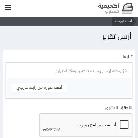
أسئلة البرمجة
أرسل تقرير
تبليغك
يمكنك إرسال رسالة مع التقرير بشكل اختياري
أضف صورة من رابط خارجي
التحقق البشري