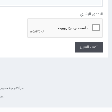
التحقق البشري
أضف التقرير
عن أكاديمية حسوب
se.