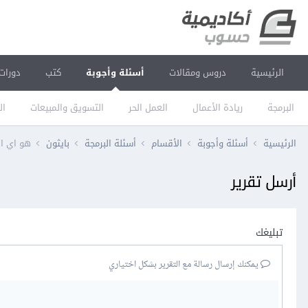
الرئيسية
دروس ومقالات
أسئلة وأجوبة
كتب
دورات
البرمجة
ريادة الأعمال
العمل الحر
التسويق والمبيعات
ال
الرئيسية
أسئلة وأجوبة
الأقسام
أسئلة البرمجة
بايثون
هو اي الفرق مابين sns.shistplot و بي
أرسل تقرير
تبليغك
يمكنك إرسال رسالة مع التقرير بشكل اختياري