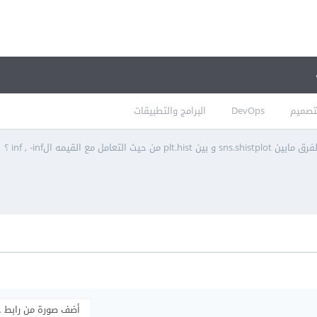
تصميم
DevOps
البرامج والتطبيقات
ن plt.hist من حيث التعامل مع القيمه الinf , -inf ؟
أضف صورة من رابط 