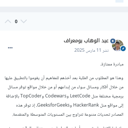
0
عبد الوهاب بومعراف
نشر
11 مارس 2025
مبادرة ممتازة،
وهذا هو المطلوب من الطلبة بعد أخذهم للمفاهيم أن يقوموا بالتطبيق عليها
من خلال أفكار ومسائل سواء من إبداعهم أو من خلال مواقع توفر مسائل
برمجية مختلفة مثل LeetCode وCodewars وTopCoder بالإضافة
إلى مواقع مثل HackerRank وGeeksforGeeks، إذ توفر هذه
المصادر تحديات متنوعة تتراوح بين المستويات المتوسطة والمتقدمة.