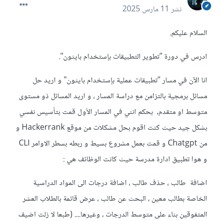
نشر
11 مارس 2025
السلام عليكم.
ادرس في دورة "تطوير التطبيقات بإستخدام بايثون".
انا الآن في مسار "تطبيقات عملية بإستخدام بايثون" و اريد حل
مسائل برمجية بالتزامن مع دراسة المسار ، و اريد المسائل ذو مستوى
متوسط او متقدم، بحكم انني في المسار الأول قمت بتأسيس نفسي
بشكل جيد حيث كنت اقوم بحل مشكلات من موقع Hackerrank و
من Chatgpt و قمت بعمل مشروع بسيط و ربطه بسطر الاوامر CLI
و هوا تطبيق ادارة مدرسة حيث كانت الوظائف هي
:
اضافة طالب ، حذف طالب ، اضافة درجات الى المواد الدراسية
الخاصة بطالب معين ، البحث عن طالب ، عرض قائمة بالطلاب العشر
المتفوقين بناء على متوسط الدرجات ، وغيرها.... (طبعا لا زلت اضيف