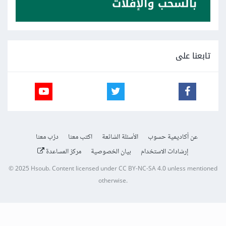
تابعنا على
عن أكاديمية حسوب
الأسئلة الشائعة
اكتب معنا
درّب معنا
إرشادات الاستخدام
بيان الخصوصية
مركز المساعدة
© 2025
Hsoub
.
Content licensed under
CC BY-NC-SA 4.0
unless mentioned
otherwise.