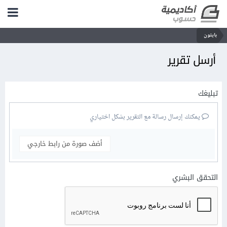
بايثون
أرسل تقرير
تبليغك
يمكنك إرسال رسالة مع التقرير بشكل اختياري
أضف صورة من رابط خارجي
التحقق البشري