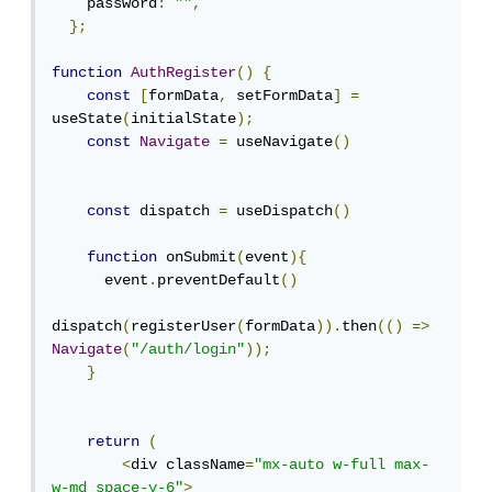
    password
:
""
,
};
function
AuthRegister
()
{
const
[
formData
,
 setFormData
]
=
useState
(
initialState
);
const
Navigate
=
 useNavigate
()
const
 dispatch 
=
 useDispatch
()
function
 onSubmit
(
event
){
      event
.
preventDefault
()
dispatch
(
registerUser
(
formData
)).
then
(()
=>
Navigate
(
"/auth/login"
));
}
return
(
<
div className
=
"mx-auto w-full max-
w-md space-y-6"
>