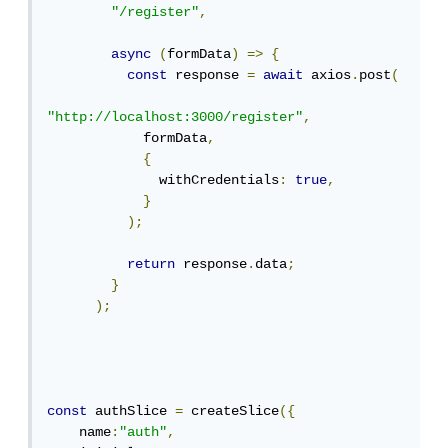
"/register"
,
async
(
formData
)
=>
{
const
 response 
=
await
 axios
.
post
(
"http://localhost:3000/register"
,
            formData
,
{
              withCredentials
:
true
,
}
);
return
 response
.
data
;
}
);
const
 authSlice 
=
 createSlice
({
    name
:
"auth"
,