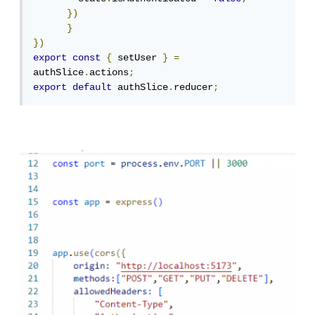
})
}
})
export
const
{
 setUser 
}
=
authSlice
.
actions
;
export
default
 authSlice
.
reducer
;