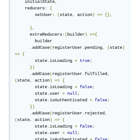
    initialState
,
    reducers
:
{
        setUser
:
(
state
,
 action
)
=>
{},
},
      extraReducers
:(
builder
)
=>{
        builder

.
addCase
(
registerUser
.
pending
,
(
state
)
=>
{
        state
.
isLoading 
=
true
;
})
.
addCase
(
registerUser
.
fulfilled
,
(
state
,
 action
)
=>
{
        state
.
isLoading 
=
false
;
        state
.
user 
=
null
;
        state
.
isAuthenticated 
=
false
;
})
.
addCase
(
registerUser
.
rejected
,
(
state
,
 action
)
=>
{
        state
.
isLoading 
=
false
;
        state
.
user 
=
null
;
        state
.
isAuthenticated 
=
false
;