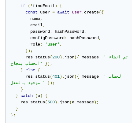
if
(!
findEmail
)
{
const
 user 
=
await
User
.
create
({
        name
,
        email
,
        password
:
 hashPassword
,
        configPassword
:
 hashPassword
,
        role
:
'user'
,
});
'تم انشاء 
:
 message
({
json
).
200
(
status
.
      res
});
الحساب بنجاح'
}
else
{
'الحساب 
:
 message
({
json
).
401
(
status
.
      res
});
موجود بالفعل '
}
}
catch
(
e
)
{
    res
.
status
(
500
).
json
(
e
.
message
);
}
};