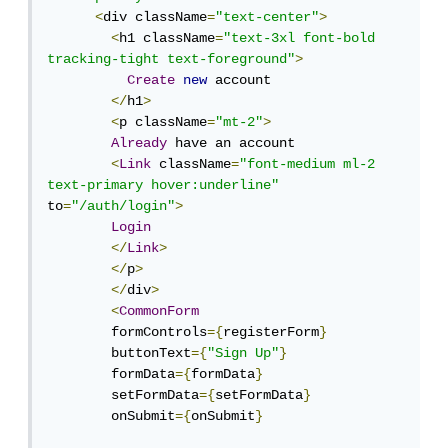
<
div className
=
"text-center"
>
<
h1 className
=
"text-3xl font-bold 
tracking-tight text-foreground"
>
Create
new
 account

</
h1
>
<
p className
=
"mt-2"
>
Already
 have an account

<
Link
 className
=
"font-medium ml-2 
text-primary hover:underline"
to
=
"/auth/login"
>
Login
</
Link
>
</
p
>
</
div
>
<
CommonForm
        formControls
={
registerForm
}
        buttonText
={
"Sign Up"
}
        formData
={
formData
}
        setFormData
={
setFormData
}
        onSubmit
={
onSubmit
}