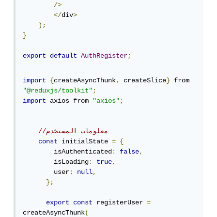
/>
</
div
>
);
}
export
default
AuthRegister
;
import
{
createAsyncThunk
,
 createSlice
}
 from 
"@reduxjs/toolkit"
;
import
 axios from 
"axios"
;
//معلومات المستخدم
const
 initialState 
=
{
        isAuthenticated
:
false
,
        isLoading
:
true
,
        user
:
null
,
};
export
const
 registerUser 
=
createAsyncThunk
(