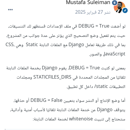
Mustafa Suleiman
نشر
27 فبراير 2025
لو أضفت DEBUG = True في ملف الإعدادات فستظهر لك التنسيقات،
حيث يتم تفعيل وضع التصحيح الذي يؤثر على عدة جوانب من المشروع،
بما في ذلك طريقة تعامل Django مع الملفات الثابتة Static وهي CSS،
JavaScript، والصور.
بمعنى لو كتبت DEBUG = True، يقوم Django بخدمة الملفات الثابتة
تلقائيًا من المجلدات المحددة في STATICFILES_DIRS ومجلدات
التطبيقات static/ داخل كل تطبيق.
أما وضع الإنتاج أو النشر سواء بتعيين DEBUG = False أو حذفها،
يتوقف Django عن خدمة الملفات الثابتة تلقائيًا لأسباب أمنية وأدائية،
ستحتاج إلى تثبيت whitenoise لخدمة الملفات الثابتة: