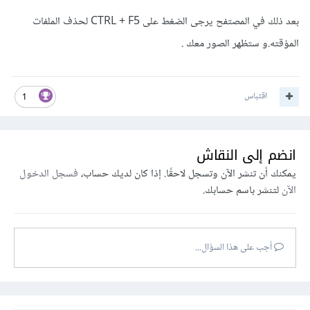
بعد ذلك في المصتفح يرجى الضغط على CTRL + F5 لحذف الملفات
المؤقته.و ستظهر الصور معك .
0 تنزيلات
·
3.7 kB
settings.py
اقتباس
1
انضم إلى النقاش
يمكنك أن تنشر الآن وتسجل لاحقًا. إذا كان لديك حساب،
فسجل الدخول
الآن
لتنشر باسم حسابك.
أجب على هذا السؤال...