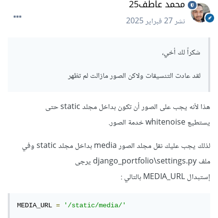
محمد عاطف25
وضع السطر التالي بداخل قائمة INSTALLED_APPS :
نشر
27 فبراير 2025
'whitenoise.runserver_nostatic'
,
شكراً لك أخي،
ووضع السطر التالي بداخل قائمءة MIDDLEWARE
:
لقد عادت التنسيقات ولاكن الصور مازالت لم تظهر
'whitenoise.middleware.WhiteNoiseMiddleware
'
,
هذا لأنه يجب على الصور أن تكون بداخل مجلد static حتى
بعد ذلك يجب عليك إضافة الأكواد التالية في الملف
:
يستطيع whitenoise خدمة الصور.
لذلك يجب عليك نقل مجلد الصور media بداخل مجلد static وفي
STATICFILES_STORAGE 
=
'whitenoise.storage.CompressedManifestStati
ملف django_portfolio\settings.py يرجى
cFilesStorage'
إستبدال MEDIA_URL بالتالي
:
WHITENOISE_USE_FINDERS 
=
True
WHITENOISE_AUTOREFRESH 
=
True
MEDIA_URL 
=
'/static/media/'
ولقد قمت بإرفاق الملف لك.