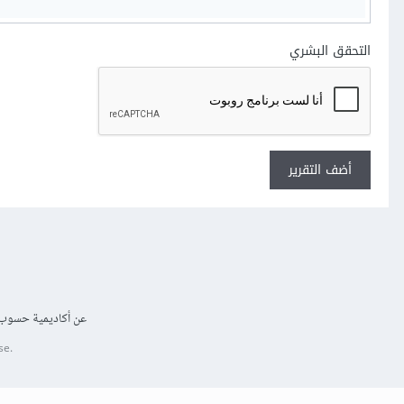
التحقق البشري
أضف التقرير
عن أكاديمية حسوب
se.