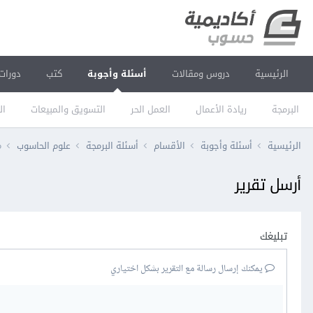
الرئيسية
دروس ومقالات
أسئلة وأجوبة
كتب
دورات
البرمجة
ريادة الأعمال
العمل الحر
التسويق والمبيعات
ال
الرئيسية
أسئلة وأجوبة
الأقسام
أسئلة البرمجة
علوم الحاسوب
م
أرسل تقرير
تبليغك
يمكنك إرسال رسالة مع التقرير بشكل اختياري