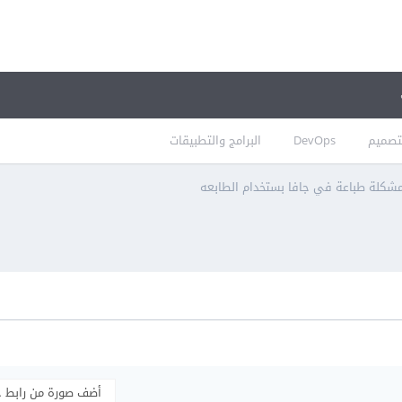
تصميم
DevOps
البرامج والتطبيقات
شكلة طباعة في جافا بستخدام الطابعه
أضف صورة من رابط 