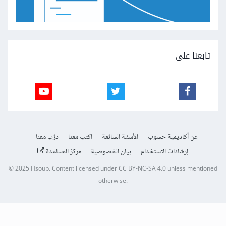
تابعنا على
عن أكاديمية حسوب
الأسئلة الشائعة
اكتب معنا
درّب معنا
إرشادات الاستخدام
بيان الخصوصية
مركز المساعدة
© 2025
Hsoub
.
Content licensed under
CC BY-NC-SA 4.0
unless mentioned
otherwise.