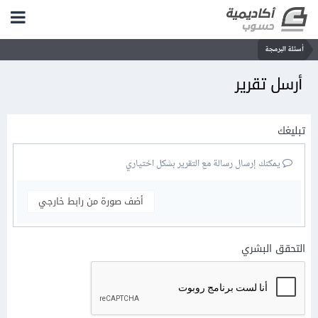
أسئلة البرمجة
أرسل تقرير
تبليغك
يمكنك إرسال رسالة مع التقرير بشكل اختياري
أضف صورة من رابط خارجي
التحقق البشري