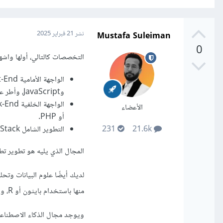
Mustafa Suleiman
نشر
21 فبراير 2025
0
التخصصات كالتالي، أولها واشه
وJavaScript، وأطر عمل مثل React.
الأعضاء
أو PHP.
التطوير الشامل Full-Stack أي الجمع بين الاثنين.
231
21.6k
المجال الذي يليه هو تطوير تطبيقات اله
منها باستخدام بايثون أو R، وأدوات مثل SQL، مع الاهتمام أحيانًا بالتعلم الآلي.
ويوجد مجال الذكاء الاصطناعي 