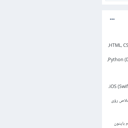
الواجهة الأمامية Front-End وهو الجزء المرئي للمستخدم أي تصميم الصفحات والتفاعل، باستخدام HTML، CSS،
الواجهة الخلفية Back-End لإدارة الخوادم وقواعد البيانات، باستخدام لغات مثل Python (Django)، Node.js،
حليل البيانات واستخلاص رؤى
 بايثون