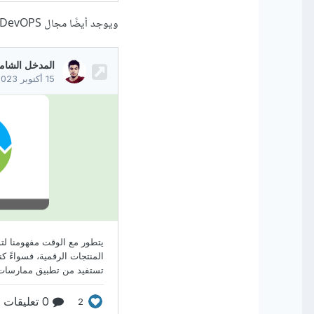
ويوجد أيضًا مجال DevOPS وتفصيله هنا: