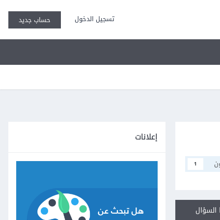
تسجيل الدخول
حساب جديد
إعلانات
ن
1
السؤال