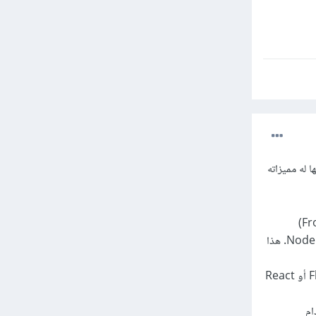
 له مميزاته
يشمل إنشاء مواقع وتطبيقات الويب. يمكن أن تتخصص في الواجهات الأمامية (Front-end)
باستخدام HTML وCSS وJavaScript، أو في الخلفية (Back-end) باستخدام لغات مثل PHP وNode.js. هذا
يتضمن إنشاء تطبيقات لنظامي Android وiOS باستخدام أدوات مثل Flutter أو React
ام