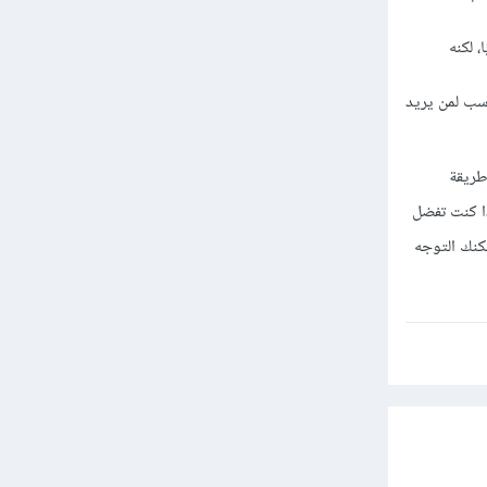
 لكنه
يل أو المؤسسات باستخدام لغات مثل Java وC#. مناسب لمن يريد
طريقة
ذا كنت تفضل
مكنك التوجه