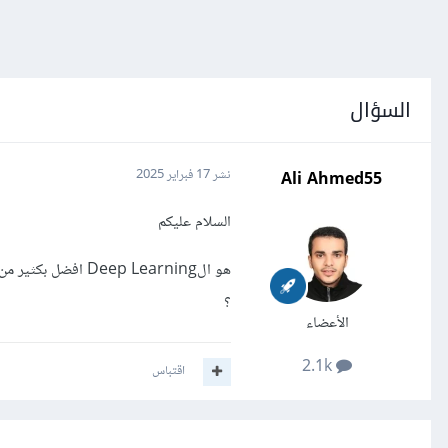
السؤال
Ali Ahmed55
نشر
17 فبراير 2025
السلام عليكم
؟
الأعضاء
2.1k
اقتباس