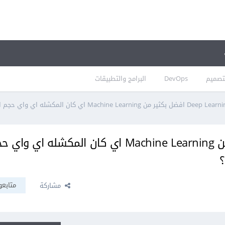
تصميم
DevOps
البرامج والتطبيقات
هو الDeep Learning افضل بكثير من Machine Learning اي كان المكشله اي و
؟
متابعو
مشاركة