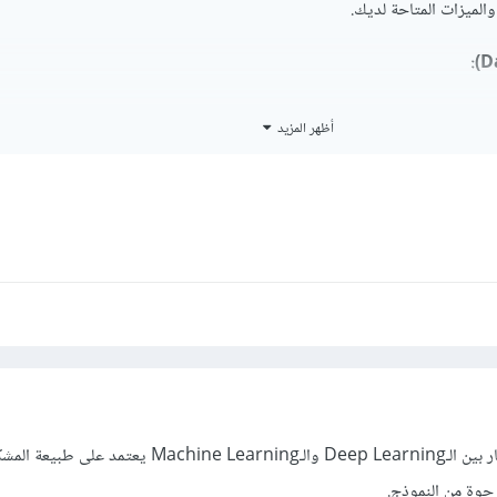
والميزات المتاحة لديك.
إن التعليم العميق يتطلب كميات ضخمة وكبيرة جدا من البيانات لتدريب النماذ
أظهر المزيد
 لديك بيانات ضخمة ومعقدة مثل الصور أو الصوت أو حتى النصوص فإن الشبكات 
Mac
: إن تعلم الآلة يمكن أن يعمل بشكل جيد مع مجموعات بيانات أصغر من التع
إن التعليم العميق مناسب للمشاكل المعقدة التي تحتوي على علاقات غير خطية 
لى الصور و معالجة اللغة الطبيعية والتعرف على الصوت و الشبكات العصبية قاد
ة من البيانات.
Mach
إن تعلم الآلة يعمل بشكل جيد مع المشاكل الأبسط أو عندما تكون العلاقا
لا و إذا كانت المشكلة يمكن حلها باستخدام خوارزميات أبسط إذا فليس هناك أ
كما بالتعليق السابق فإن الاختيار بين الـDeep Learning والـMachine Learning 
ميق .
رجوة من النموذج.