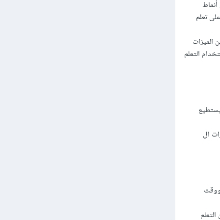
أنماط
لى تعلم
ن الميزات
خدام التعلم
 يستطيع
ات ال
يتطلب قوة حسابية كبيرة بإستخدام ال GPUs أو ال TPU ووقت
التعلم