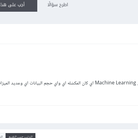
اطرح سؤالًا
أجب على هذا 
هو الDeep Learning افضل بكثير من Machine Learning اي كان المكشله اي واي حجم البيانات اي وعديد
الترتيب حسب التقييم
ال