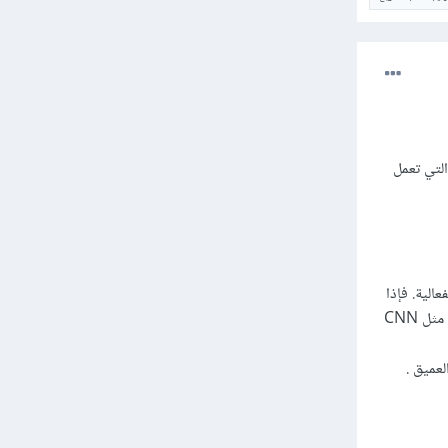
ى المشكلة التي تعمل
الية. فإذا
كانت لديك بيانات ضخمة ومعقدة مثل الصور أو الصوت أو حتى النصوص فإن الشبكات العصبية العميقة مثل CNN
عميق .