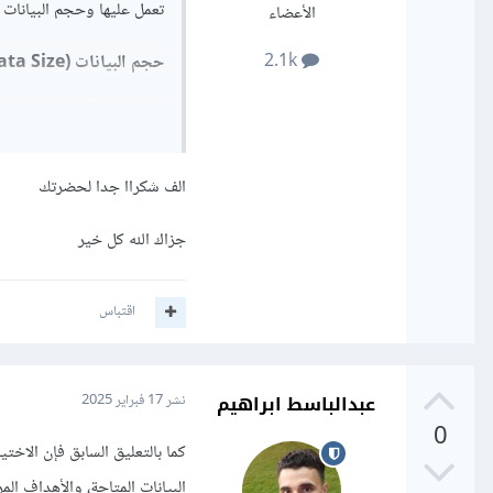
تعمل عليها وحجم البيانات 
الأعضاء
2.1k
حجم البيانات (Data Size):
Deep Learning:
بفعالية. فإذا كانت
العميقة مثل CNN أو RNN ستكون جيدة لك.
الف شكراا جدا لحضرتك
hine Learning
العميق .
جزاك الله كل خير
تعقيد المشكلة (Problem Complexity):
اقتباس
Deep Learning:
معقدة مثل التعرف ع
تعلم العلاقات المعقد
عبدالباسط ابراهيم
نشر
17 فبراير 2025
ine Learning:
الميزات وواضحة قلي
0
لإستخدام التعلم الع
البيانات المتاحة، والأهداف الم