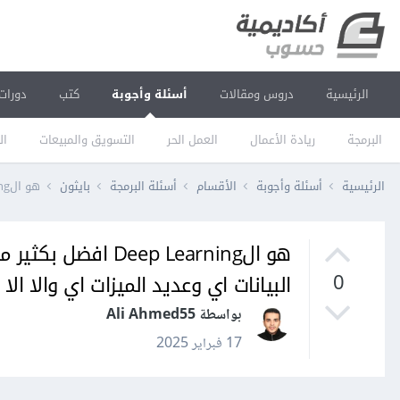
الرئيسية
دروس ومقالات
أسئلة وأجوبة
كتب
دورات
البرمجة
ريادة الأعمال
العمل الحر
التسويق والمبيعات
ال
الرئيسية
أسئلة وأجوبة
الأقسام
أسئلة البرمجة
بايثون
هو الDeep Learning افضل بكثير من Machine Learning اي كان المكشله اي واي حجم البيانات اي وعديد الميزات اي والا الا ؟
البيانات اي وعديد الميزات اي والا الا 
0
بواسطة Ali Ahmed55
17 فبراير 2025