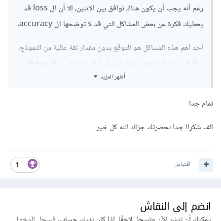
رغم أنه يجب أن يكون هناك توافق بين الاثنين، إلا أن ال loss قد
يعطيك فكرة عن بعض المشاكل التي قد لا توضحها ال accuracy.
أحد أهم هذه المشاكل هو التوقع بدون مقدار ثقة عالية من النموذج،
مثلًا في حال كنا نقوم بمهمة تصنيف ثنائي لنفترض حالة متطرفة بأن
أظهر المزيد
النموذج توقع كل الأصناف التي هي 1 عن طريق وضع احتمال
0.51 و كل الأصناف التي هي 0 عن طريق وضع احتمال 0.49. في
تمام جدا
هذه الحالة ستكون الدقة 100% و لكن الخطأ مرتفع جدًا بسبب أن
النموذج غير واثق من نتائجه و أي تغيير طفيف في الدخل قد يؤدي
الف شكراا جدا لحضرتك جزاك الله كل خير
إلى تغير الخرج بين الصنفين.
اقتباس
لذلك دائمًا أبقي نظرك على كليهما.
1
تحياتي.
انضم إلى النقاش
يمكنك أن تنشر الآن وتسجل لاحقًا. إذا كان لديك حساب،
فسجل الدخول