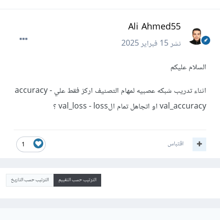
Ali Ahmed55
نشر
15 فبراير 2025
السلام عليكم
اثناء تدريب شبكه عصبيه لمهام التصنيف اركز فقط علي accuracy -
val_accuracy او اتجاهل تمام الval_loss - loss ؟
اقتباس
1
الترتيب حسب التقييم
الترتيب حسب التاريخ