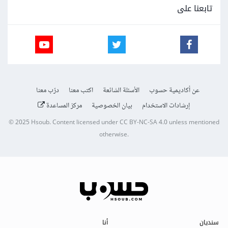
تابعنا على
عن أكاديمية حسوب
الأسئلة الشائعة
اكتب معنا
درّب معنا
إرشادات الاستخدام
بيان الخصوصية
مركز المساعدة
© 2025
Hsoub
.
Content licensed under
CC BY-NC-SA 4.0
unless mentioned
otherwise.