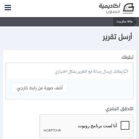
جافا سكريبت
أرسل تقرير
تبليغك
يمكنك إرسال رسالة مع التقرير بشكل اختياري
أضف صورة من رابط خارجي
التحقق البشري