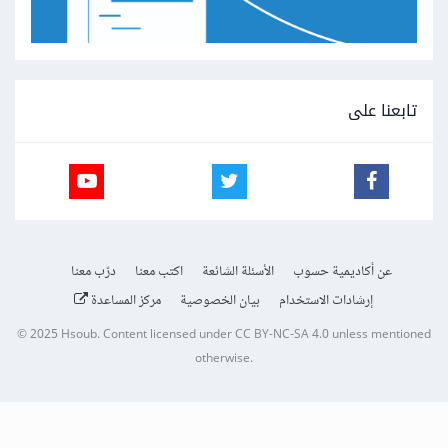
تابعنا على
عن أكاديمية حسوب
الأسئلة الشائعة
اكتب معنا
درّب معنا
إرشادات الاستخدام
بيان الخصوصية
مركز المساعدة
© 2025
Hsoub
.
Content licensed under
CC BY-NC-SA 4.0
unless mentioned
otherwise.