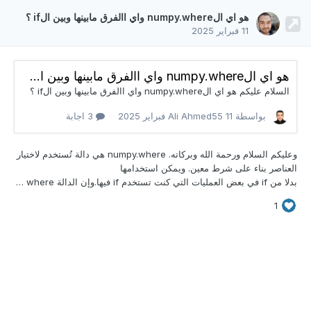
هو اي الnumpy.where واي االفرق مابينها وبين الif ؟
11 فبراير 2025
هو اي الnumpy.where واي االفرق مابينها وبين الif ؟
السلام عليكم هو اي الnumpy.where واي االفرق مابينها وبين الif ؟
بواسطة Ali Ahmed55
11 فبراير 2025
3 اجابة
وعليكم السلام ورحمة الله وبركاته. numpy.where
هي دالة تُستخدم لاختيار
العناصر بناء على شرط معين. ويمكن استخدامها
بدلا من if في بعض العمليات التي كنت تستخدم if فيها.وإن الدالة where تعمل بطريقة أكثر كفاءة عندما تتعامل مع المصفوفات. وإليك طريقة إستخدامها : numpy.where(condition, x, y) حيث : condition: هو الشرط الذي يتم التحقق منه . x: القيمة التي سيتم اختيارها إذا كانت condition صحيحة (True). y: القيمة التي سيتم اختيارها إذا كانت condition خاطئة (False).
1