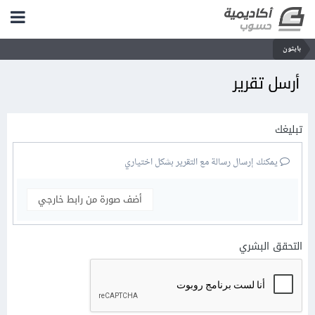
بايثون
أرسل تقرير
تبليغك
يمكنك إرسال رسالة مع التقرير بشكل اختياري
أضف صورة من رابط خارجي
التحقق البشري