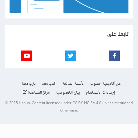
تابعنا على
عن أكاديمية حسوب
الأسئلة الشائعة
اكتب معنا
درّب معنا
إرشادات الاستخدام
بيان الخصوصية
مركز المساعدة
© 2025
Hsoub
.
Content licensed under
CC BY-NC-SA 4.0
unless mentioned
otherwise.