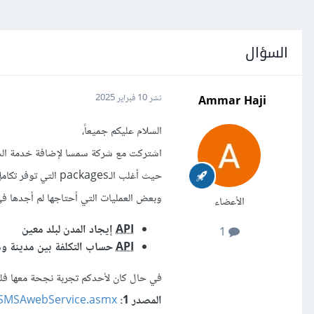
السؤال
Ammar Haji
نشر
10 فبراير 2025
السلام عليكم جميعاً،
اشتركت مع شركة سمسا لإضافة خدمة الشحن
حيث أغلب الـpackages التي توفر تكامل قديمة ولا تعمل بشكل كامل
وبعض العمليات التي أحتاجها لم أجدها في
الأعضاء
API
إيجاد المدن لبلد معين
1
API
حساب التكلفة بين مدينة و
في حال كان لأحدكم تجربة نجحة معها ف
المصدر 1:
/SMSAwebService.asmx