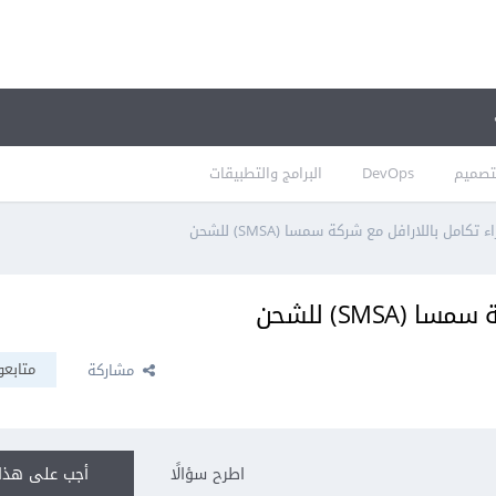
تصميم
DevOps
البرامج والتطبيقات
تكامل باللارافل مع شركة سمسا (SMSA) للشحن
SMSA) للشحن
متابعو
مشاركة
اطرح سؤالًا
أجب على هذا 