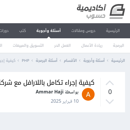
الرئيسية
دروس ومقالات
أسئلة وأجوبة
كتب
دورات
البرمجة
ريادة الأعمال
العمل الحر
التسويق والمبيعات
ال
الرئيسية
أسئلة وأجوبة
الأقسام
أسئلة البرمجة
PHP
كيفية إجراء 
كيفية إجراء تكامل باللارافل مع شركة سمسا (
0
بواسطة Ammar Haji
10 فبراير 2025