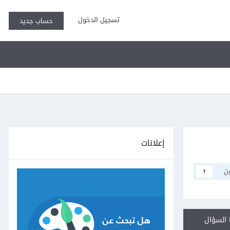
تسجيل الدخول
حساب جديد
إعلانات
ن
1
السؤال