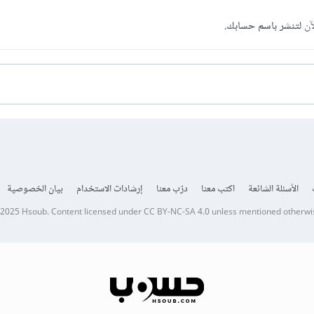
آن
لتنشر باسم حسابك.
الأسئلة الشائعة
اكتب معنا
درّب معنا
إرشادات الاستخدام
بيان الخصوصية
 2025
Hsoub
.
Content licensed under
CC BY-NC-SA 4.0
unless mentioned otherwi