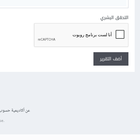
التحقق البشري
أضف التقرير
عن أكاديمية حسوب
se.