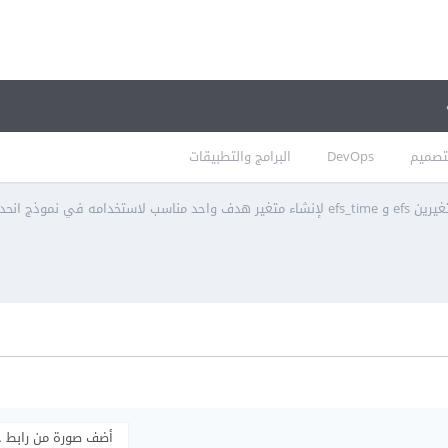
تصميم
DevOps
البرامج والتطبيقات
مناسب لاستخدامه في نموذج انحدار Regression؟
أضف صورة من رابط 