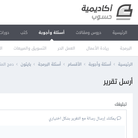
الرئيسية
دروس ومقالات
أسئلة وأجوبة
كتب
دورات
البرمجة
ريادة الأعمال
العمل الحر
التسويق والمبيعات
ال
الرئيسية
أسئلة وأجوبة
الأقسام
أسئلة البرمجة
بايثون
دمج المتغيرين efs و efs_time لإنشاء متغير هدف واحد 
أرسل تقرير
تبليغك
يمكنك إرسال رسالة مع التقرير بشكل اختياري