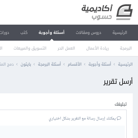
الرئيسية
دروس ومقالات
أسئلة وأجوبة
كتب
دورات
البرمجة
ريادة الأعمال
العمل الحر
التسويق والمبيعات
ال
الرئيسية
أسئلة وأجوبة
الأقسام
أسئلة البرمجة
بايثون
دمج المتغيرين efs و efs_time لإنشاء متغير هدف واحد 
أرسل تقرير
تبليغك
يمكنك إرسال رسالة مع التقرير بشكل اختياري