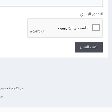
التحقق البشري
أضف التقرير
عن أكاديمية حسوب
se.