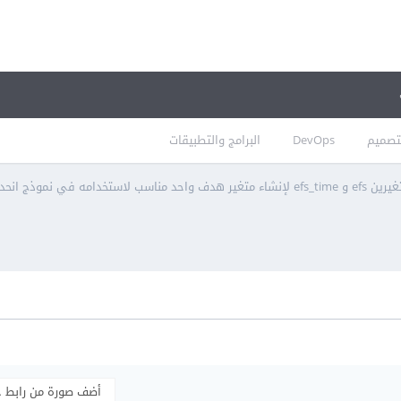
تصميم
DevOps
البرامج والتطبيقات
مناسب لاستخدامه في نموذج انحدار Regression؟
أضف صورة من رابط 