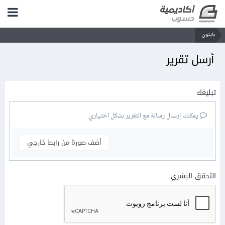
بايثون
أرسل تقرير
تبليغك
يمكنك إرسال رسالة مع التقرير بشكل اختياري
أضف صورة من رابط خارجي
التحقق البشري