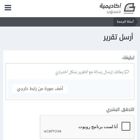
أسئلة البرمجة
أرسل تقرير
تبليغك
يمكنك إرسال رسالة مع التقرير بشكل اختياري
أضف صورة من رابط خارجي
التحقق البشري