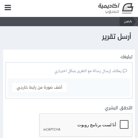
بايثون
أرسل تقرير
تبليغك
يمكنك إرسال رسالة مع التقرير بشكل اختياري
أضف صورة من رابط خارجي
التحقق البشري