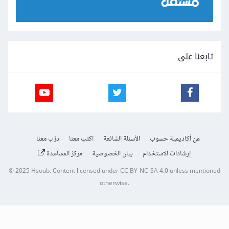
تابعنا على
عن أكاديمية حسوب
الأسئلة الشائعة
اكتب معنا
درّب معنا
إرشادات الاستخدام
بيان الخصوصية
مركز المساعدة
© 2025
Hsoub
.
Content licensed under
CC BY-NC-SA 4.0
unless mentioned
otherwise.