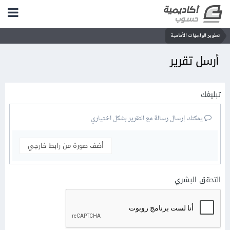
تطوير الواجهات الأمامية
أرسل تقرير
تبليغك
يمكنك إرسال رسالة مع التقرير بشكل اختياري
أضف صورة من رابط خارجي
التحقق البشري