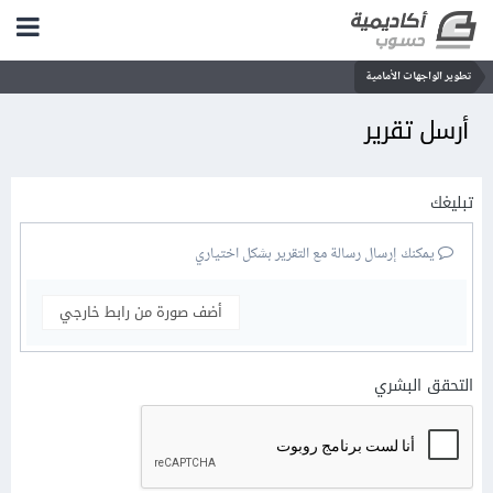
تطوير الواجهات الأمامية
أرسل تقرير
تبليغك
يمكنك إرسال رسالة مع التقرير بشكل اختياري
أضف صورة من رابط خارجي
التحقق البشري