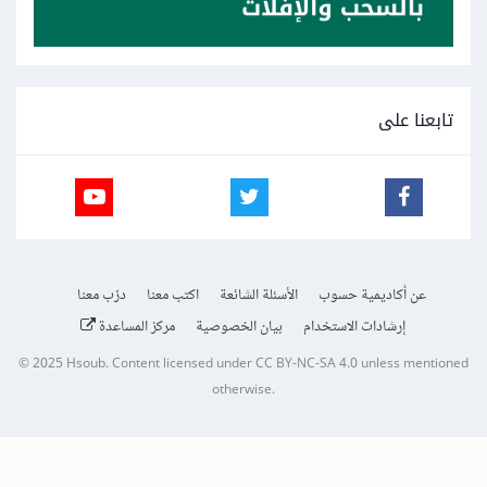
تابعنا على
عن أكاديمية حسوب
الأسئلة الشائعة
اكتب معنا
درّب معنا
إرشادات الاستخدام
بيان الخصوصية
مركز المساعدة
© 2025
Hsoub
.
Content licensed under
CC BY-NC-SA 4.0
unless mentioned
otherwise.